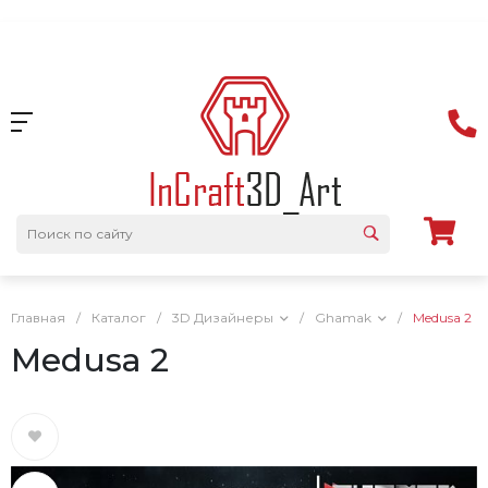
Главная
/
Каталог
/
3D Дизайнеры
/
Ghamak
/
Medusa 2
Medusa 2