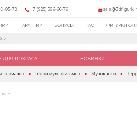
150-05-78
+7 (925) 596-66-79
sale@3dfigurki.
НИИ
ГАРАНТИИ
БОНУСЫ
FAQ
ФИГУРКИ ОП
Е ДЛЯ ПОКРАСА
НОВИНКИ
и сериалов
Герои мультфильмов
Музыканты
Тер
ино