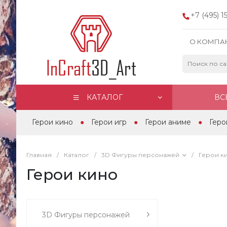
+7 (495) 
О КОМПА
КАТАЛОГ
ВС
Герои кино
Герои игр
Герои аниме
Геро
Главная
/
Каталог
/
3D Фигуры персонажей
/
Герои к
Герои кино
3D Фигуры персонажей