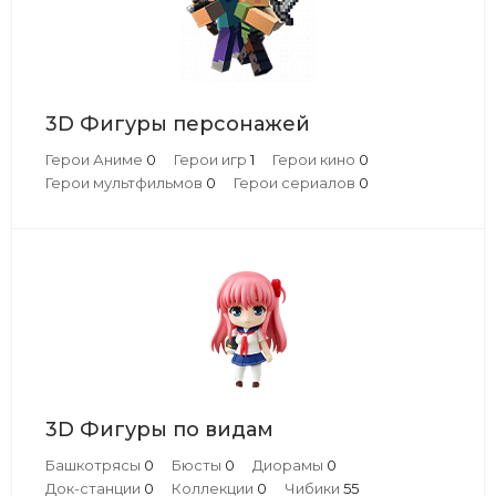
3D Фигуры персонажей
Герои Аниме
0
Герои игр
1
Герои кино
0
Герои мультфильмов
0
Герои сериалов
0
3D Фигуры по видам
Башкотрясы
0
Бюсты
0
Диорамы
0
Док-станции
0
Коллекции
0
Чибики
55