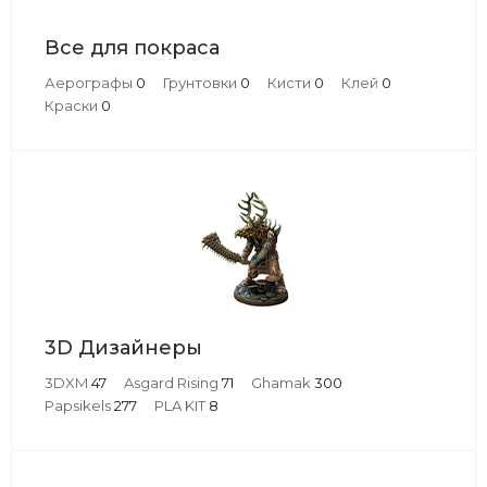
Все для покраса
Аерографы
0
Грунтовки
0
Кисти
0
Клей
0
Краски
0
3D Дизайнеры
3DXM
47
Asgard Rising
71
Ghamak
300
Papsikels
277
PLA KIT
8