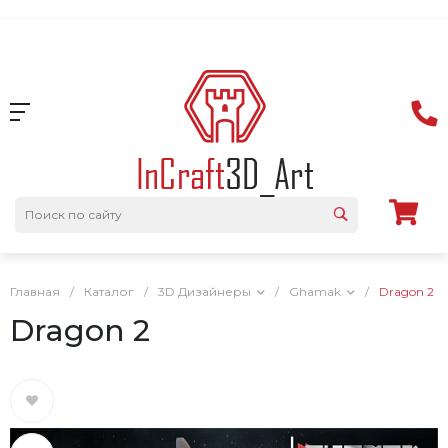
Главная
/
Каталог
/
3D Дизайнеры
/
Ghamak
/
Dragon 2
Dragon 2