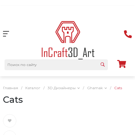
Главная
/
Каталог
/
3D Дизайнеры
/
Ghamak
/
Cats
Cats