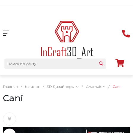
Главная
/
Каталог
/
3D Дизайнеры
/
Ghamak
/
Cani
Cani