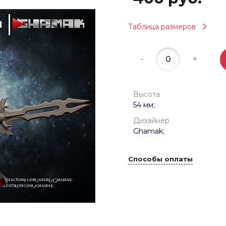
Таблица размеров
-
+
Высота
54 мм;
Дизайнер
Ghamak;
Способы оплаты