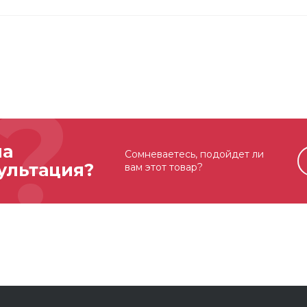
на
Сомневаетесь, подойдет ли
ультация?
вам этот товар?