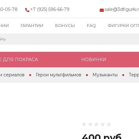
150-05-78
+7 (925) 596-66-79
sale@3dfigurki.
НИИ
ГАРАНТИИ
БОНУСЫ
FAQ
ФИГУРКИ ОП
Е ДЛЯ ПОКРАСА
НОВИНКИ
и сериалов
Герои мультфильмов
Музыканты
Тер
400 руб.