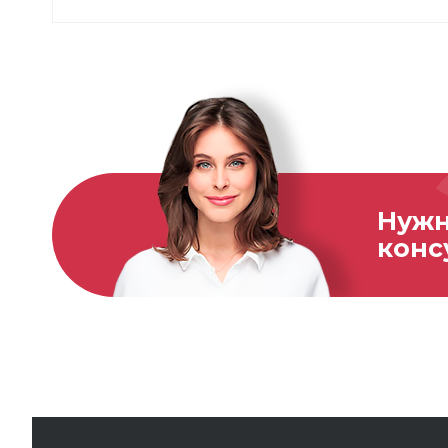
Нуж
конс