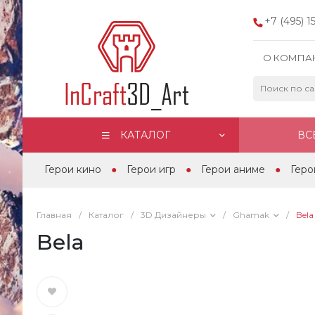
+7 (495) 
О КОМПА
КАТАЛОГ
ВС
Герои кино
Герои игр
Герои аниме
Геро
Главная
/
Каталог
/
3D Дизайнеры
/
Ghamak
/
Bela
Bela