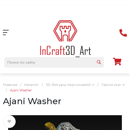
Главная
/
Каталог
/
3D Фигуры персонажей
/
Герои игр
/
Ajani Washer
Ajani Washer