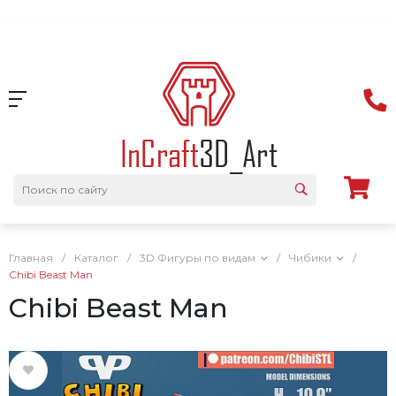
Главная
/
Каталог
/
3D Фигуры по видам
/
Чибики
/
Chibi Beast Man
Chibi Beast Man