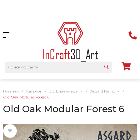
Главная
/
Каталог
/
3D Дизайнеры
/
Asgard Rising
/
Old Oak Modular Forest 6
Old Oak Modular Forest 6