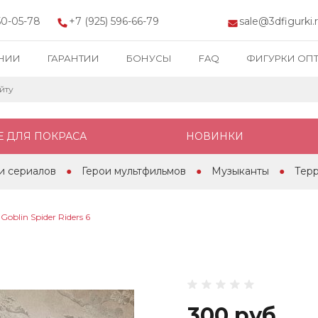
150-05-78
+7 (925) 596-66-79
sale@3dfigurki.
НИИ
ГАРАНТИИ
БОНУСЫ
FAQ
ФИГУРКИ ОП
Е ДЛЯ ПОКРАСА
НОВИНКИ
и сериалов
Герои мультфильмов
Музыканты
Тер
Goblin Spider Riders 6
300 руб.