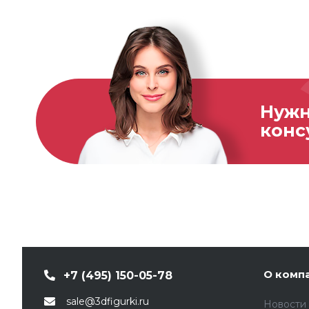
Нуж
конс
О комп
+7 (495) 150-05-78
sale@3dfigurki.ru
Новости