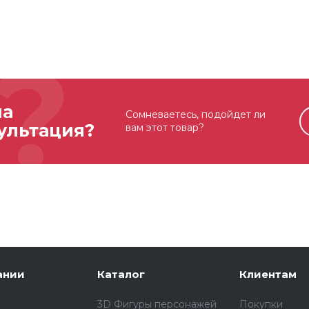
на
Сомневаетесь, подойдет ли
ультация?
вам этот товар?
ании
Каталог
Клиентам
3D Фигуры персонажей
Покупки