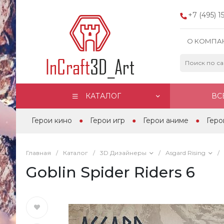
+7 (495) 
О КОМПА
КАТАЛОГ
ВС
Герои кино
Герои игр
Герои аниме
Геро
Главная
/
Каталог
/
3D Дизайнеры
/
Asgard Rising
/
Goblin Spider Riders 6