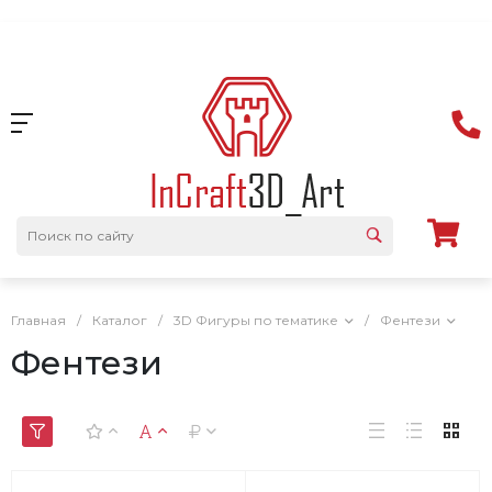
Главная
/
Каталог
/
3D Фигуры по тематике
/
Фентези
Фентези