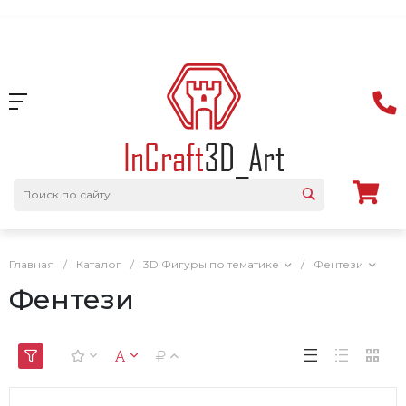
Главная
/
Каталог
/
3D Фигуры по тематике
/
Фентези
Фентези