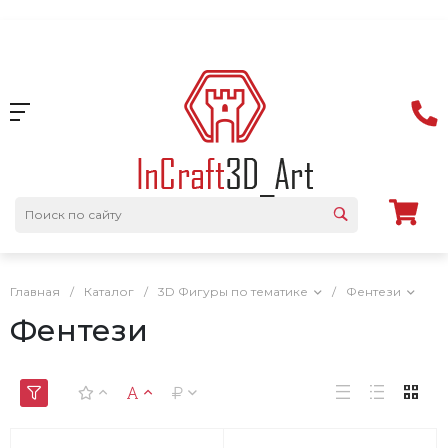
Главная
/
Каталог
/
3D Фигуры по тематике
/
Фентези
Фентези