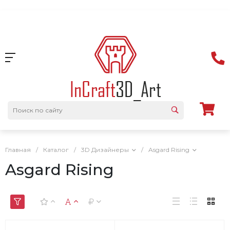
Главная
/
Каталог
/
3D Дизайнеры
/
Asgard Rising
Asgard Rising